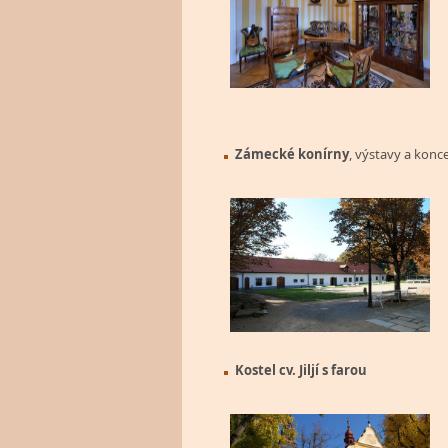
Zámecké konírny
, výstavy a konc
Kostel cv. Jiljí s farou