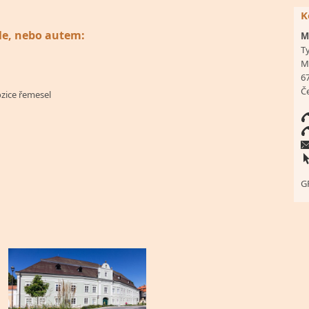
K
le, nebo autem:
M
T
M
6
Č
zice řemesel
G