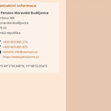
ontaktní informace
 Penzion Moravské Budějovice
yršova 366
oravské Budějovice
76 02
eská republika
+420 603 893 274
+420 603 895 875
remont.mb@seznam.cz
http://www.penzionm.cz
PS 49°2'59.348"N, 15°48'52.054"E