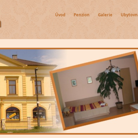
Úvod
Penzion
Galerie
Ubytovn